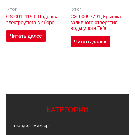
Утюг
Утюг
CS-00111159, Подошва
CS-00097791, Крышка
электроутюга в сборе
заливного отверстия
воды утюга Tefal
Читать далее
Читать далее
КАТЕГОРИИ
Блендер, миксер