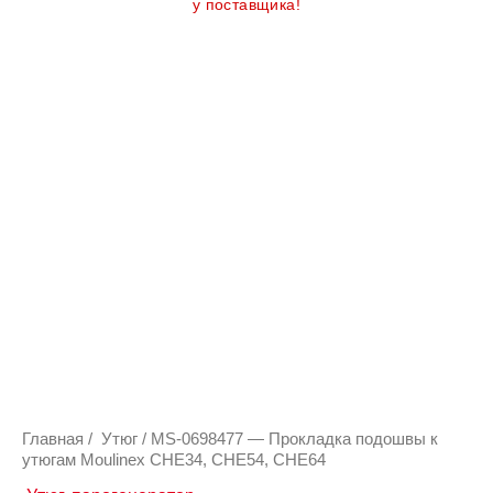
у поставщика!
Количество
товара
MS-
0698477
-
Прокладка
подошвы
к
утюгам
Moulinex
CHE34,
CHE54,
CHE64
Главная
/
Утюг
/ MS-0698477 — Прокладка подошвы к
утюгам Moulinex CHE34, CHE54, CHE64