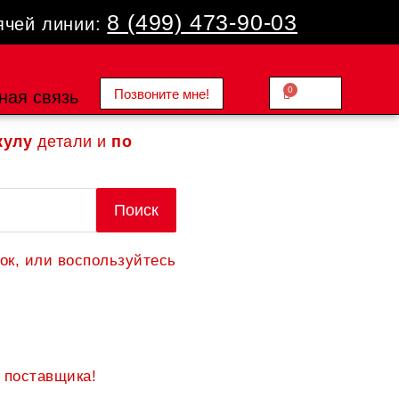
8 (499) 473-90-03
ячей линии:
0
Позвоните мне!
Cart
ная связь
0.00
₽
кулу
детали и
по
Поиск
ок, или воспользуйтесь
 поставщика!