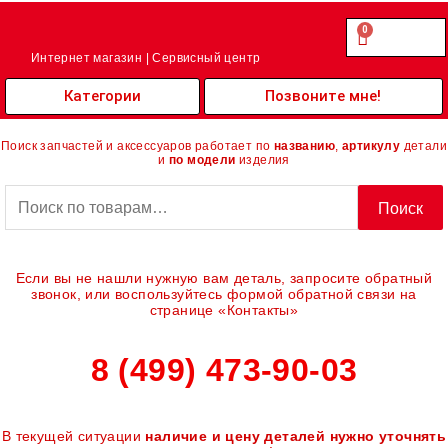
Перейти
к
0
Cart
0.00
₽
содержимому
Интернет магазин | Сервисный центр
Категории
Позвоните мне!
Поиск запчастей и аксессуаров работает по
названию
,
артикулу
детали
и
по модели
изделия
Искать:
Поиск
Если вы не нашли нужную вам деталь, запросите обратный
звонок, или воспользуйтесь формой обратной связи на
странице «Контакты»
8 (499) 473-90-03
В текущей ситуации
наличие и цену деталей нужно уточнять