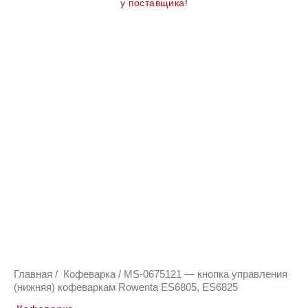
у поставщика!
Количество
товара
MS-
0675121
-
кнопка
управления
(нижняя)
кофеваркам
Rowenta
ES6805,
ES6825
Главная
/
Кофеварка
/ MS-0675121 — кнопка управления
(нижняя) кофеваркам Rowenta ES6805, ES6825