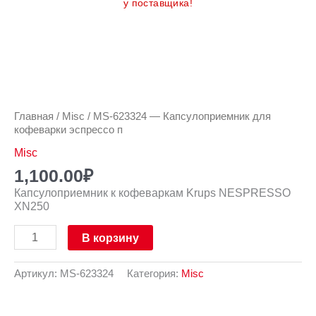
у поставщика!
Количество
товара
MS-
623324
Главная
/
Misc
/ MS-623324 — Капсулоприемник для
-
кофеварки эспрессо п
Капсулоприемник
для
Misc
кофеварки
эспрессо
1,100.00
₽
п
Капсулоприемник к кофеваркам Krups NESPRESSO
XN250
В корзину
Артикул:
MS-623324
Категория:
Misc