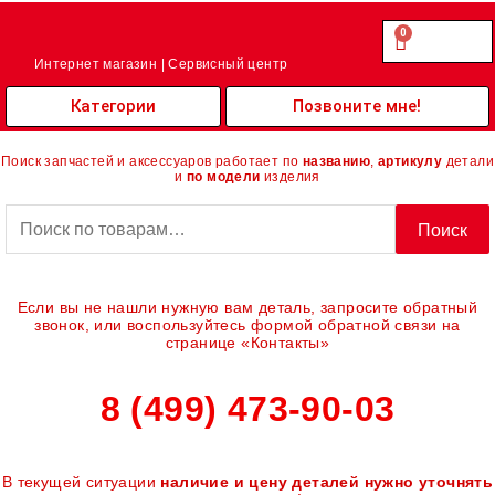
Перейти
к
0
Cart
0.00
₽
содержимому
Интернет магазин | Сервисный центр
Категории
Позвоните мне!
Поиск запчастей и аксессуаров работает по
названию
,
артикулу
детали
и
по модели
изделия
Искать:
Поиск
Если вы не нашли нужную вам деталь, запросите обратный
звонок, или воспользуйтесь формой обратной связи на
странице «Контакты»
8 (499) 473-90-03
В текущей ситуации
наличие и цену деталей нужно уточнять