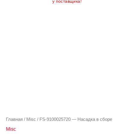
у поставщика!
Количество
товара
FS-
9100025720
-
Насадка
в
сборе
Главная
/
Misc
/ FS-9100025720 — Насадка в сборе
Misc