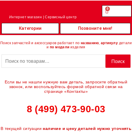
Перейти
к
0
Cart
0.00
₽
содержимому
Интернет магазин | Сервисный центр
Категории
Позвоните мне!
Поиск запчастей и аксессуаров работает по
названию
,
артикулу
детали
и
по модели
изделия
Искать:
Поиск
Если вы не нашли нужную вам деталь, запросите обратный
звонок, или воспользуйтесь формой обратной связи на
странице «Контакты»
8 (499) 473-90-03
В текущей ситуации
наличие и цену деталей нужно уточнять