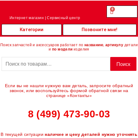
Перейти
к
0
Cart
0.00
₽
содержимому
Интернет магазин | Сервисный центр
Категории
Позвоните мне!
Поиск запчастей и аксессуаров работает по
названию
,
артикулу
детали
и
по модели
изделия
Искать:
Поиск
Если вы не нашли нужную вам деталь, запросите обратный
звонок, или воспользуйтесь формой обратной связи на
странице «Контакты»
8 (499) 473-90-03
В текущей ситуации
наличие и цену деталей нужно уточнять