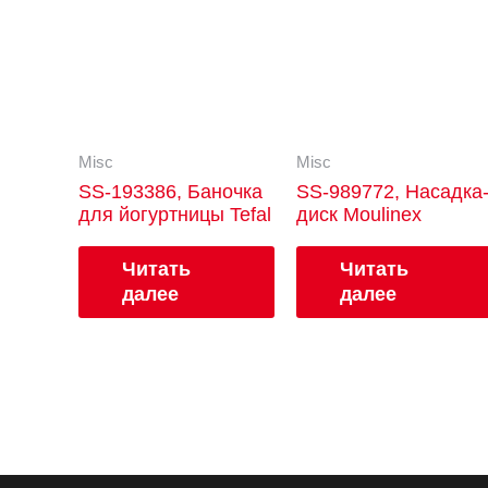
Misc
Misc
SS-193386, Баночка
SS-989772, Насадка
для йогуртницы Tefal
диск Moulinex
Читать
Читать
далее
далее