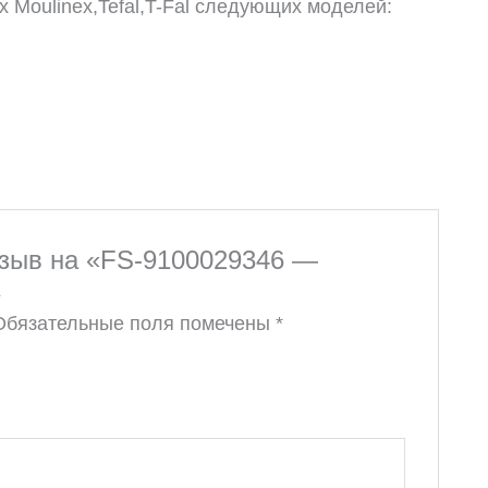
Moulinex,Tefal,T-Fal следующих моделей:
тзыв на «FS-9100029346 —
»
Обязательные поля помечены
*