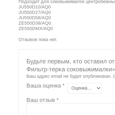
Подходит для соковыжималок центробежных 
JU550D10/AQ0
JU550D27/AQ0
JU550D58/AQ0
ZE550D38/AQ0
ZE550DMX/AQ0
Отзывов пока нет.
Будьте первым, кто оставил о
Фильтр-терка соковыжималки
Ваш адрес email не будет опубликован.
Ваша оценка
*
Ваш отзыв
*