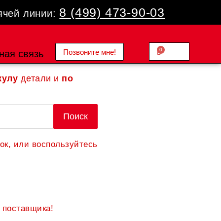
8 (499) 473-90-03
ячей линии:
0
Позвоните мне!
Cart
ная связь
0.00
₽
кулу
детали и
по
Поиск
ок, или воспользуйтесь
 поставщика!