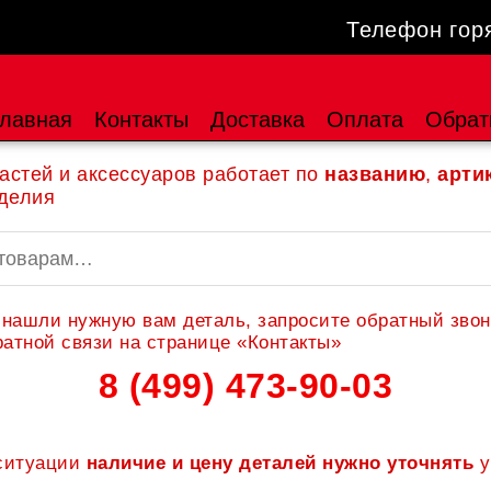
Телефон гор
лавная
Контакты
Доставка
Оплата
Обрат
астей и аксессуаров работает по
названию
,
арти
делия
 нашли нужную вам деталь, запросите обратный звон
атной связи на странице «Контакты»
8 (499) 473-90-03
 ситуации
наличие и цену деталей нужно уточнять
у