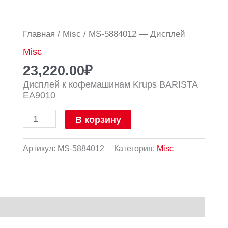
Количество
Главная
/
Misc
/ MS-5884012 — Дисплей
товара
Misc
MS-
5884012
23,220.00
₽
-
Дисплей к кофемашинам Krups BARISTA
Дисплей
EA9010
В корзину
Артикул:
MS-5884012
Категория:
Misc