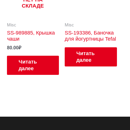
СКЛАДЕ
Misc
Misc
SS-989885, Крышка
SS-193386, Баночка
чаши
для йогуртницы Tefal
80.00
₽
Читать
далее
Читать
далее