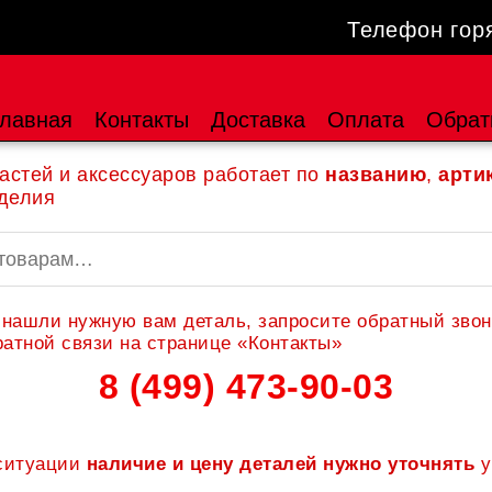
Телефон гор
лавная
Контакты
Доставка
Оплата
Обрат
астей и аксессуаров работает по
названию
,
арти
делия
 нашли нужную вам деталь, запросите обратный звон
атной связи на странице «Контакты»
8 (499) 473-90-03
 ситуации
наличие и цену деталей нужно уточнять
у