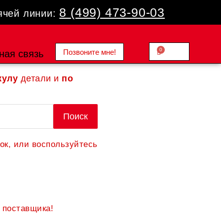
8 (499) 473-90-03
ячей линии:
0
Позвоните мне!
Cart
ная связь
0.00
₽
кулу
детали и
по
Поиск
ок, или воспользуйтесь
 поставщика!