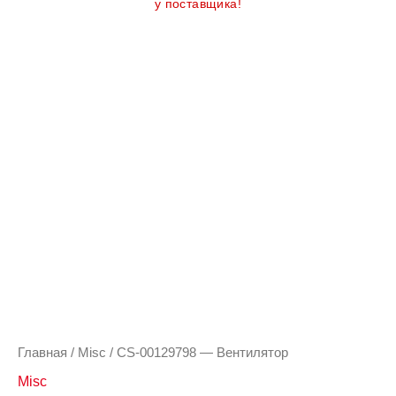
у поставщика!
Количество
товара
CS-
00129798
-
Вентилятор
Главная
/
Misc
/ CS-00129798 — Вентилятор
Misc