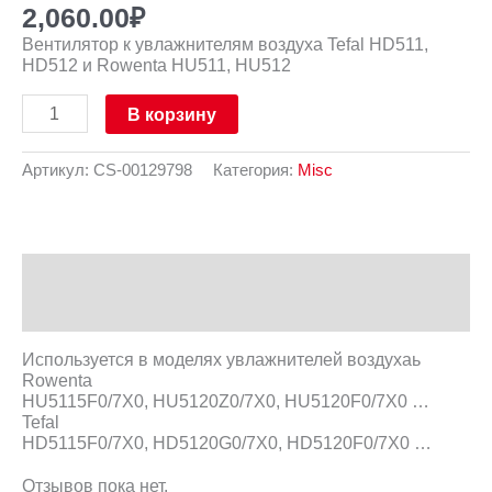
2,060.00
₽
Вентилятор к увлажнителям воздуха Tefal HD511,
HD512 и Rowenta HU511, HU512
В корзину
Артикул:
CS-00129798
Категория:
Misc
Описание
Отзывы (0)
Используется в моделях увлажнителей воздухаь
Rowenta
HU5115F0/7X0, HU5120Z0/7X0, HU5120F0/7X0 …
Tefal
HD5115F0/7X0, HD5120G0/7X0, HD5120F0/7X0 …
Отзывов пока нет.