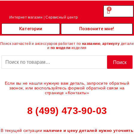
Перейти
к
0
Cart
0.00
₽
содержимому
Интернет магазин | Сервисный центр
Категории
Позвоните мне!
Поиск запчастей и аксессуаров работает по
названию
,
артикулу
детали
и
по модели
изделия
Искать:
Поиск
Если вы не нашли нужную вам деталь, запросите обратный
звонок, или воспользуйтесь формой обратной связи на
странице «Контакты»
8 (499) 473-90-03
В текущей ситуации
наличие и цену деталей нужно уточнять