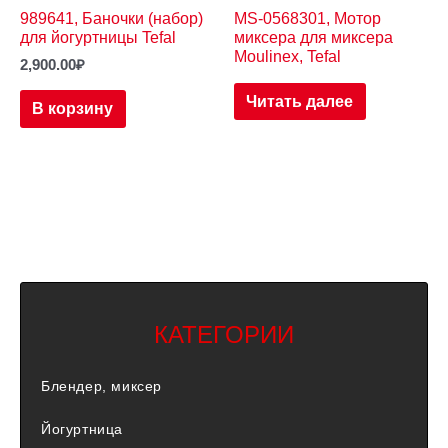
989641, Баночки (набор)
MS-0568301, Мотор
для йогуртницы Tefal
миксера для миксера
Moulinex, Tefal
2,900.00
₽
Читать далее
В корзину
КАТЕГОРИИ
Блендер, миксер
Йогуртница