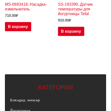
MS-0693418, Насадка-
SS-193390, Датчик
измельчитель
температуры для
йогуртницы Tefal
710.00
₽
910.00
₽
В корзину
В корзину
КАТЕГОРИИ
Блендер, миксер
Йогуртница