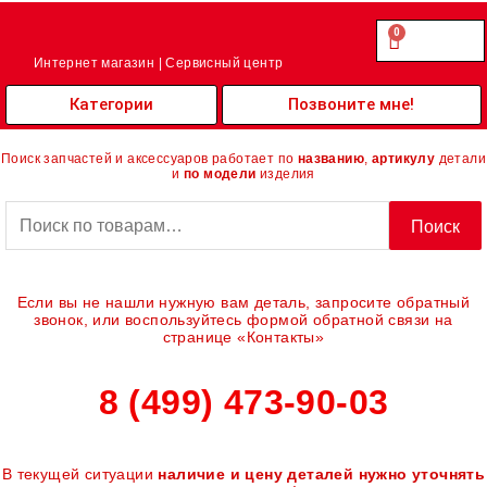
Перейти
к
0
Cart
0.00
₽
содержимому
Интернет магазин | Сервисный центр
Категории
Позвоните мне!
Поиск запчастей и аксессуаров работает по
названию
,
артикулу
детали
и
по модели
изделия
Искать:
Поиск
Если вы не нашли нужную вам деталь, запросите обратный
звонок, или воспользуйтесь формой обратной связи на
странице «Контакты»
8 (499) 473-90-03
В текущей ситуации
наличие и цену деталей нужно уточнять