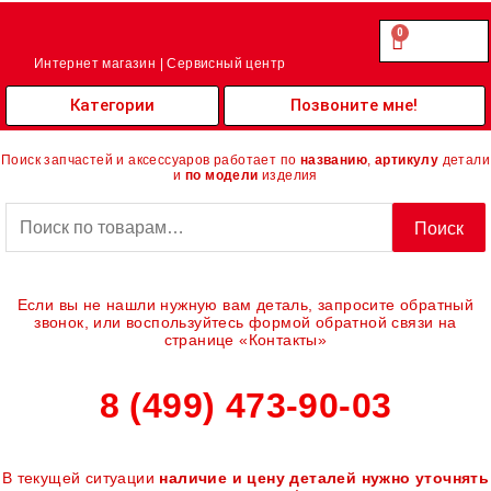
Перейти
к
0
Cart
0.00
₽
содержимому
Интернет магазин | Сервисный центр
Категории
Позвоните мне!
Поиск запчастей и аксессуаров работает по
названию
,
артикулу
детали
и
по модели
изделия
Искать:
Поиск
Если вы не нашли нужную вам деталь, запросите обратный
звонок, или воспользуйтесь формой обратной связи на
странице «Контакты»
8 (499) 473-90-03
В текущей ситуации
наличие и цену деталей нужно уточнять