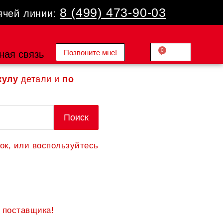
8 (499) 473-90-03
ячей линии:
0
Позвоните мне!
Cart
ная связь
0.00
₽
кулу
детали и
по
Поиск
ок, или воспользуйтесь
 поставщика!