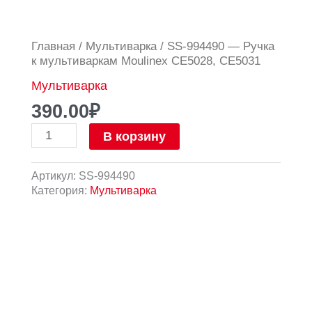
Количество
Главная
/
Мультиварка
/ SS-994490 — Ручка
товара
к мультиваркам Moulinex CE5028, CE5031
SS-
Мультиварка
994490
-
390.00
₽
Ручка
к
В корзину
мультиваркам
Moulinex
Артикул:
SS-994490
CE5028,
Категория:
Мультиварка
CE5031