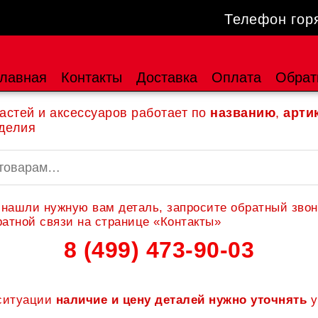
Телефон гор
лавная
Контакты
Доставка
Оплата
Обрат
астей и аксессуаров работает по
названию
,
арти
делия
 нашли нужную вам деталь, запросите обратный звон
атной связи на странице «Контакты»
8 (499) 473-90-03
 ситуации
наличие и цену деталей нужно уточнять
у