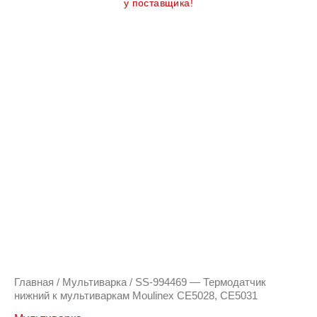
у поставщика!
Количество
товара
SS-
994469
-
Термодатчик
нижний
к
мультиваркам
Moulinex
CE5028,
CE5031
Главная
/
Мультиварка
/ SS-994469 — Термодатчик
нижний к мультиваркам Moulinex CE5028, CE5031