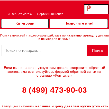
Перейти
к
0
Cart
0.00
₽
содержимому
Интернет магазин | Сервисный центр
Категории
Позвоните мне!
Поиск запчастей и аксессуаров работает по
названию
,
артикулу
детали
и
по модели
изделия
Искать:
Поиск
Если вы не нашли нужную вам деталь, запросите обратный
звонок, или воспользуйтесь формой обратной связи на
странице «Контакты»
8 (499) 473-90-03
В текущей ситуации
наличие и цену деталей нужно уточнять