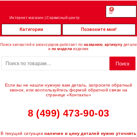
Перейти
к
0
Cart
0.00
₽
содержимому
Интернет магазин | Сервисный центр
Категории
Позвоните мне!
Поиск запчастей и аксессуаров работает по
названию
,
артикулу
детали
и
по модели
изделия
Искать:
Поиск
Если вы не нашли нужную вам деталь, запросите обратный
звонок, или воспользуйтесь формой обратной связи на
странице «Контакты»
8 (499) 473-90-03
В текущей ситуации
наличие и цену деталей нужно уточнять