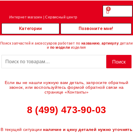
Перейти
к
0
Cart
0.00
₽
содержимому
Интернет магазин | Сервисный центр
Категории
Позвоните мне!
Поиск запчастей и аксессуаров работает по
названию
,
артикулу
детали
и
по модели
изделия
Искать:
Поиск
Если вы не нашли нужную вам деталь, запросите обратный
звонок, или воспользуйтесь формой обратной связи на
странице «Контакты»
8 (499) 473-90-03
В текущей ситуации
наличие и цену деталей нужно уточнять