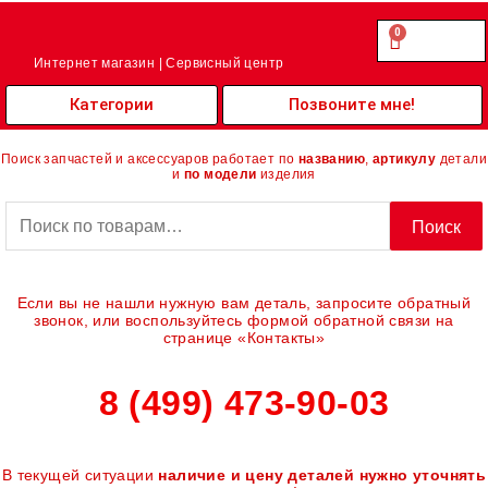
Перейти
к
0
Cart
0.00
₽
содержимому
Интернет магазин | Сервисный центр
Категории
Позвоните мне!
Поиск запчастей и аксессуаров работает по
названию
,
артикулу
детали
и
по модели
изделия
Искать:
Поиск
Если вы не нашли нужную вам деталь, запросите обратный
звонок, или воспользуйтесь формой обратной связи на
странице «Контакты»
8 (499) 473-90-03
В текущей ситуации
наличие и цену деталей нужно уточнять