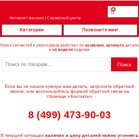
Перейти
к
0
Cart
0.00
₽
содержимому
Интернет магазин | Сервисный центр
Категории
Позвоните мне!
Поиск запчастей и аксессуаров работает по
названию
,
артикулу
детали
и
по модели
изделия
Искать:
Поиск
Если вы не нашли нужную вам деталь, запросите обратный
звонок, или воспользуйтесь формой обратной связи на
странице «Контакты»
8 (499) 473-90-03
В текущей ситуации
наличие и цену деталей нужно уточнять