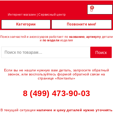
Перейти
к
0
Cart
0.00
₽
содержимому
Интернет магазин | Сервисный центр
Категории
Позвоните мне!
Поиск запчастей и аксессуаров работает по
названию
,
артикулу
детали
и
по модели
изделия
Искать:
Поиск
Если вы не нашли нужную вам деталь, запросите обратный
звонок, или воспользуйтесь формой обратной связи на
странице «Контакты»
8 (499) 473-90-03
В текущей ситуации
наличие и цену деталей нужно уточнять