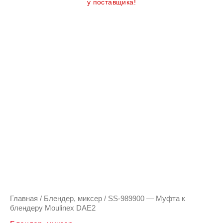
у поставщика!
Количество
товара
SS-
989900
-
Муфта
к
блендеру
Moulinex
DAE2
Главная
/
Блендер, миксер
/ SS-989900 — Муфта к
блендеру Moulinex DAE2