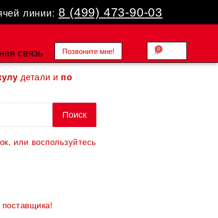
8 (499) 473-90-03
ячей линии:
0
Позвоните мне!
Cart
ная связь
0.00
₽
кулу
детали и
по
Поиск
ок, или воспользуйтесь
 поставщика!