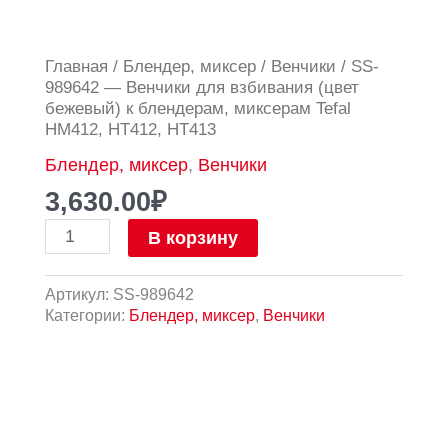
Количество
Главная
/
Блендер, миксер
/
Венчики
/ SS-
товара
989642 — Венчики для взбивания (цвет
SS-
бежевый) к блендерам, миксерам Tefal
989642
HM412, HT412, HT413
-
Блендер, миксер
,
Венчики
Венчики
для
3,630.00
₽
взбивания
(цвет
В корзину
бежевый)
к
Артикул:
SS-989642
блендерам,
Категории:
Блендер, миксер
,
Венчики
миксерам
Tefal
HM412,
HT412,
HT413