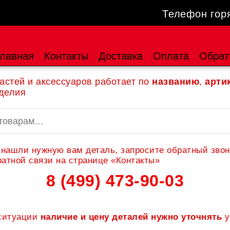
Телефон гор
лавная
Контакты
Доставка
Оплата
Обрат
астей и аксессуаров работает по
названию
,
арти
делия
 нашли нужную вам деталь, запросите обратный звон
атной связи на странице «Контакты»
8 (499) 473-90-03
 ситуации
наличие и цену деталей нужно уточнять
у