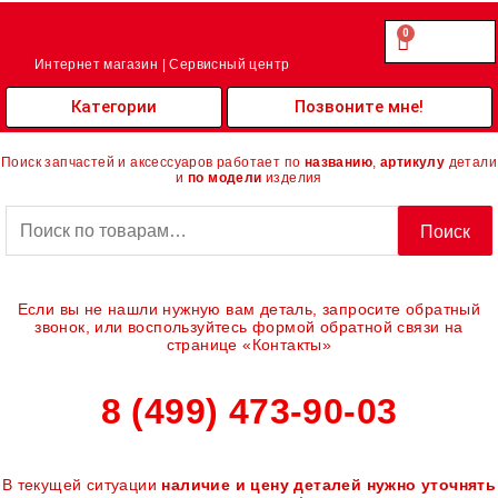
Перейти
к
0
Cart
0.00
₽
содержимому
Интернет магазин | Сервисный центр
Категории
Позвоните мне!
Поиск запчастей и аксессуаров работает по
названию
,
артикулу
детали
и
по модели
изделия
Искать:
Поиск
Если вы не нашли нужную вам деталь, запросите обратный
звонок, или воспользуйтесь формой обратной связи на
странице «Контакты»
8 (499) 473-90-03
В текущей ситуации
наличие и цену деталей нужно уточнять