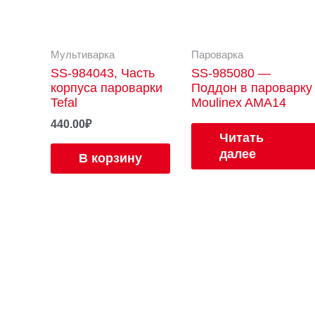
Мультиварка
Пароварка
SS-984043, Часть
SS-985080 —
корпуса пароварки
Поддон в пароварку
Tefal
Moulinex AMA14
440.00
₽
Читать
далее
В корзину