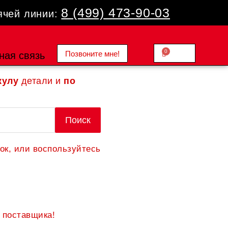
8 (499) 473-90-03
ячей линии:
0
Позвоните мне!
Cart
ная связь
0.00
₽
кулу
детали и
по
Поиск
ок, или воспользуйтесь
 поставщика!