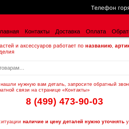
Телефон гор
лавная
Контакты
Доставка
Оплата
Обрат
астей и аксессуаров работает по
названию
,
арти
делия
 нашли нужную вам деталь, запросите обратный звон
атной связи на странице «Контакты»
8 (499) 473-90-03
 ситуации
наличие и цену деталей нужно уточнять
у