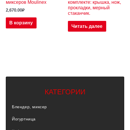
миксеров Moulinex
комплекте: крышка, нож,
прокладки, мерный
2,670.00
₽
стаканчик.
В корзину
Читать далее
КАТЕГОРИИ
Блендер, миксер
Йогуртница