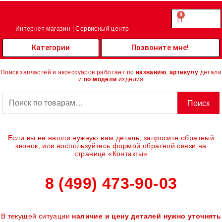
Перейти
к
0
Cart
0.00
₽
содержимому
Интернет магазин | Сервисный центр
Категории
Позвоните мне!
Поиск запчастей и аксессуаров работает по
названию
,
артикулу
детали
и
по модели
изделия
Искать:
Поиск
Если вы не нашли нужную вам деталь, запросите обратный
звонок, или воспользуйтесь формой обратной связи на
странице «Контакты»
8 (499) 473-90-03
В текущей ситуации
наличие и цену деталей нужно уточнять