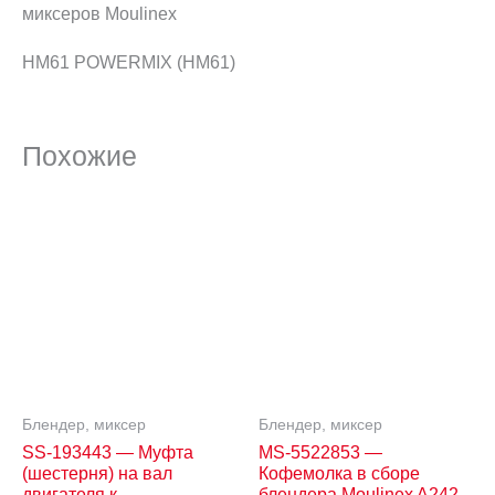
миксеров Moulinex
HM61 POWERMIX (HM61)
Похожие
Блендер, миксер
Блендер, миксер
SS-193443 — Муфта
MS-5522853 —
(шестерня) на вал
Кофемолка в сборе
двигателя к
блендера Moulinex A242