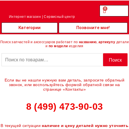
Перейти
к
0
Cart
0.00
₽
содержимому
Интернет магазин | Сервисный центр
Категории
Позвоните мне!
Поиск запчастей и аксессуаров работает по
названию
,
артикулу
детали
и
по модели
изделия
Искать:
Поиск
Если вы не нашли нужную вам деталь, запросите обратный
звонок, или воспользуйтесь формой обратной связи на
странице «Контакты»
8 (499) 473-90-03
В текущей ситуации
наличие и цену деталей нужно уточнять