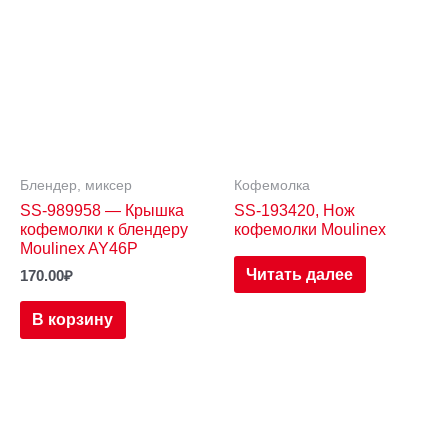
Блендер, миксер
Кофемолка
SS-989958 — Крышка
SS-193420, Нож
кофемолки к блендеру
кофемолки Moulinex
Moulinex AY46P
Читать далее
170.00
₽
В корзину