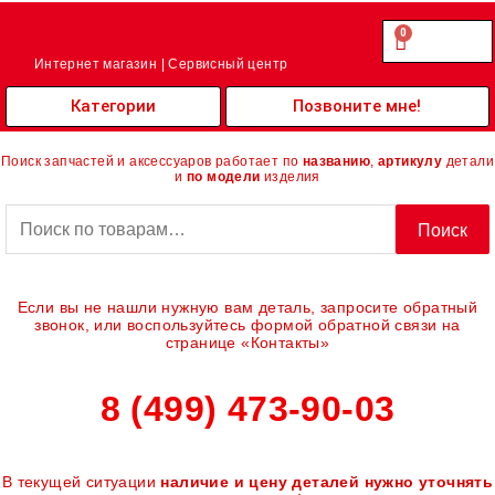
Перейти
к
0
Cart
0.00
₽
содержимому
Интернет магазин | Сервисный центр
Категории
Позвоните мне!
Поиск запчастей и аксессуаров работает по
названию
,
артикулу
детали
и
по модели
изделия
Искать:
Поиск
Если вы не нашли нужную вам деталь, запросите обратный
звонок, или воспользуйтесь формой обратной связи на
странице «Контакты»
8 (499) 473-90-03
В текущей ситуации
наличие и цену деталей нужно уточнять