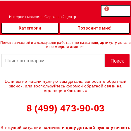
Перейти
к
0
Cart
0.00
₽
содержимому
Интернет магазин | Сервисный центр
Категории
Позвоните мне!
Поиск запчастей и аксессуаров работает по
названию
,
артикулу
детали
и
по модели
изделия
Искать:
Поиск
Если вы не нашли нужную вам деталь, запросите обратный
звонок, или воспользуйтесь формой обратной связи на
странице «Контакты»
8 (499) 473-90-03
В текущей ситуации
наличие и цену деталей нужно уточнять