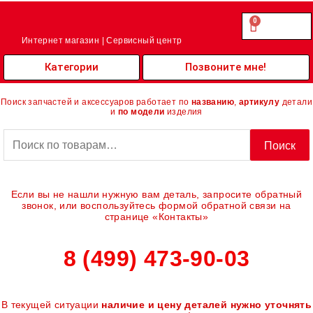
Перейти
к
0
Cart
0.00
₽
содержимому
Интернет магазин | Сервисный центр
Категории
Позвоните мне!
Поиск запчастей и аксессуаров работает по
названию
,
артикулу
детали
и
по модели
изделия
Искать:
Поиск
Если вы не нашли нужную вам деталь, запросите обратный
звонок, или воспользуйтесь формой обратной связи на
странице «Контакты»
8 (499) 473-90-03
В текущей ситуации
наличие и цену деталей нужно уточнять