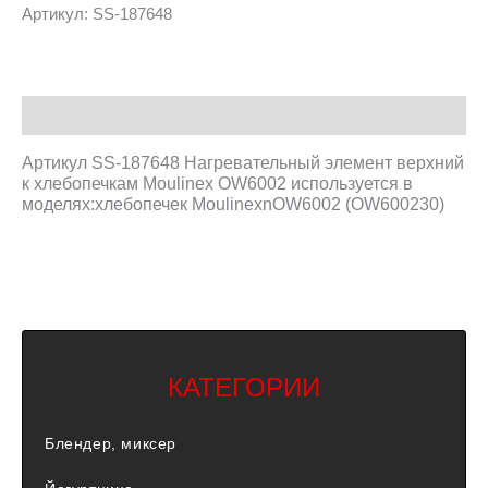
Артикул:
SS-187648
Описание
Артикул SS-187648 Нагревательный элемент верхний
к хлебопечкам Moulinex OW6002 используется в
моделях:хлебопечек MoulinexnOW6002 (OW600230)
КАТЕГОРИИ
Блендер, миксер