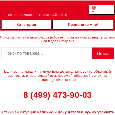
Перейти
к
0
Cart
0.00
₽
содержимому
Интернет магазин | Сервисный центр
Категории
Позвоните мне!
Поиск запчастей и аксессуаров работает по
названию
,
артикулу
детали
и
по модели
изделия
Искать:
Поиск
Если вы не нашли нужную вам деталь, запросите обратный
звонок, или воспользуйтесь формой обратной связи на
странице «Контакты»
8 (499) 473-90-03
В текущей ситуации
наличие и цену деталей нужно уточнять