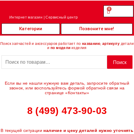
Перейти
к
0
Cart
0.00
₽
содержимому
Интернет магазин | Сервисный центр
Категории
Позвоните мне!
Поиск запчастей и аксессуаров работает по
названию
,
артикулу
детали
и
по модели
изделия
Искать:
Поиск
Если вы не нашли нужную вам деталь, запросите обратный
звонок, или воспользуйтесь формой обратной связи на
странице «Контакты»
8 (499) 473-90-03
В текущей ситуации
наличие и цену деталей нужно уточнять