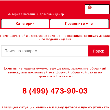
Перейти
к
0
Cart
0.00
₽
содержимому
Интернет магазин | Сервисный центр
Категории
Позвоните мне!
Поиск запчастей и аксессуаров работает по
названию
,
артикулу
детали
и
по модели
изделия
Искать:
Поиск
Если вы не нашли нужную вам деталь, запросите обратный
звонок, или воспользуйтесь формой обратной связи на
странице «Контакты»
8 (499) 473-90-03
В текущей ситуации
наличие и цену деталей нужно уточнять