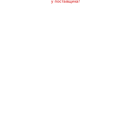
у поставщика!
Количество
товара
Щетка
универсальная
"пол-
ковер",
00805210