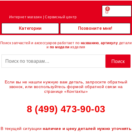
Перейти
к
0
Cart
0.00
₽
содержимому
Интернет магазин | Сервисный центр
Категории
Позвоните мне!
Поиск запчастей и аксессуаров работает по
названию
,
артикулу
детали
и
по модели
изделия
Искать:
Поиск
Если вы не нашли нужную вам деталь, запросите обратный
звонок, или воспользуйтесь формой обратной связи на
странице «Контакты»
8 (499) 473-90-03
В текущей ситуации
наличие и цену деталей нужно уточнять