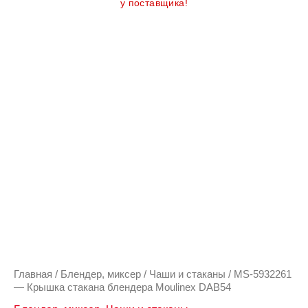
у поставщика!
Главная
/
Блендер, миксер
/
Чаши и стаканы
/ MS-5932261
— Крышка стакана блендера Moulinex DAB54