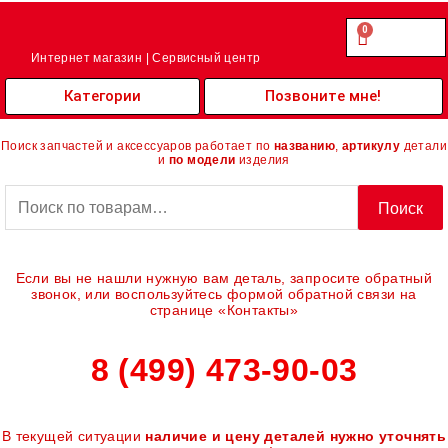
Перейти
к
0
Cart
0.00
₽
содержимому
Интернет магазин | Сервисный центр
Категории
Позвоните мне!
Поиск запчастей и аксессуаров работает по
названию
,
артикулу
детали
и
по модели
изделия
Искать:
Поиск
Если вы не нашли нужную вам деталь, запросите обратный
звонок, или воспользуйтесь формой обратной связи на
странице «Контакты»
8 (499) 473-90-03
В текущей ситуации
наличие и цену деталей нужно уточнять