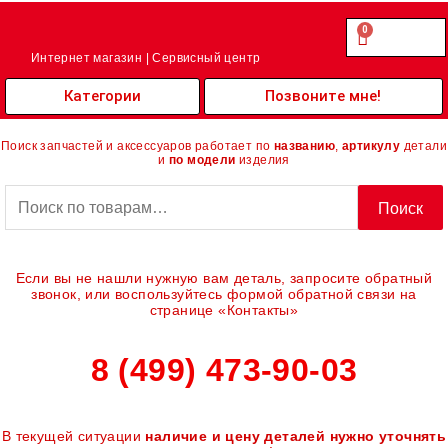
Перейти
к
0
Cart
0.00
₽
содержимому
Интернет магазин | Сервисный центр
Категории
Позвоните мне!
Поиск запчастей и аксессуаров работает по
названию
,
артикулу
детали
и
по модели
изделия
Искать:
Поиск
Если вы не нашли нужную вам деталь, запросите обратный
звонок, или воспользуйтесь формой обратной связи на
странице «Контакты»
8 (499) 473-90-03
В текущей ситуации
наличие и цену деталей нужно уточнять