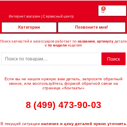
Перейти
к
0
Cart
0.00
₽
содержимому
Интернет магазин | Сервисный центр
Категории
Позвоните мне!
Поиск запчастей и аксессуаров работает по
названию
,
артикулу
детали
и
по модели
изделия
Искать:
Поиск
Если вы не нашли нужную вам деталь, запросите обратный
звонок, или воспользуйтесь формой обратной связи на
странице «Контакты»
8 (499) 473-90-03
В текущей ситуации
наличие и цену деталей нужно уточнять