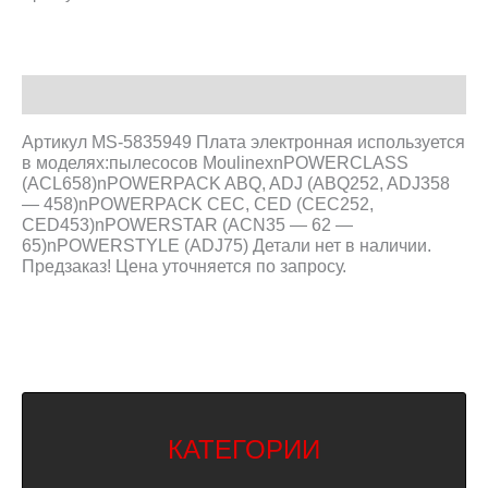
Описание
Артикул MS-5835949 Плата электронная используется
в моделях:пылесосов MoulinexnPOWERCLASS
(ACL658)nPOWERPACK ABQ, ADJ (ABQ252, ADJ358
— 458)nPOWERPACK CEC, CED (CEC252,
CED453)nPOWERSTAR (ACN35 — 62 —
65)nPOWERSTYLE (ADJ75) Детали нет в наличии.
Предзаказ! Цена уточняется по запросу.
КАТЕГОРИИ