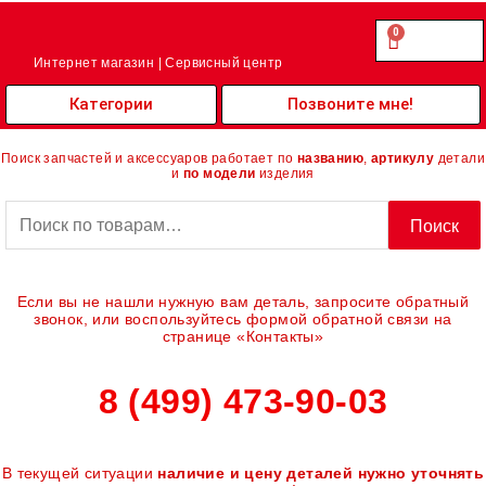
Перейти
к
0
Cart
0.00
₽
содержимому
Интернет магазин | Сервисный центр
Категории
Позвоните мне!
Поиск запчастей и аксессуаров работает по
названию
,
артикулу
детали
и
по модели
изделия
Искать:
Поиск
Если вы не нашли нужную вам деталь, запросите обратный
звонок, или воспользуйтесь формой обратной связи на
странице «Контакты»
8 (499) 473-90-03
В текущей ситуации
наличие и цену деталей нужно уточнять