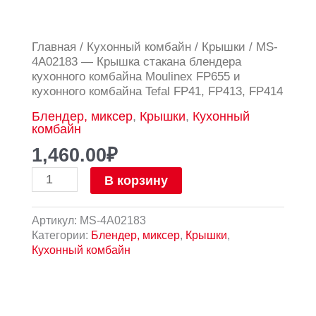
Количество
Главная
/
Кухонный комбайн
/
Крышки
/ MS-
товара
4A02183 — Крышка стакана блендера
MS-
кухонного комбайна Moulinex FP655 и
4A02183
кухонного комбайна Tefal FP41, FP413, FP414
-
Блендер, миксер
,
Крышки
,
Кухонный
Крышка
комбайн
стакана
блендера
1,460.00
₽
кухонного
комбайна
В корзину
Moulinex
FP655
Артикул:
MS-4A02183
и
Категории:
Блендер, миксер
,
Крышки
,
кухонного
Кухонный комбайн
комбайна
Tefal
FP41,
FP413,
FP414