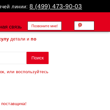
8 (499) 473-90-03
ячей линии:
0
Позвоните мне!
Cart
ная связь
0.00
₽
кулу
детали и
по
Поиск
ок, или воспользуйтесь
 поставщика!