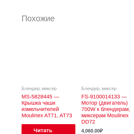
Похожие
Блендер, миксер
Блендер, миксер
MS-5828445 —
FS-9100014133 —
Крышка чаши
Мотор (двигатель)
измельчителей
700W к блендерам,
Moulinex AT71, AT73
миксерам Moulinex
DD72
Читать
4,060.00
₽