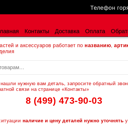
Телефон гор
лавная
Контакты
Доставка
Оплата
Обрат
астей и аксессуаров работает по
названию
,
арти
делия
 нашли нужную вам деталь, запросите обратный звон
атной связи на странице «Контакты»
8 (499) 473-90-03
 ситуации
наличие и цену деталей нужно уточнять
у