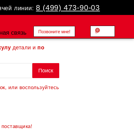
8 (499) 473-90-03
ячей линии:
0
Позвоните мне!
Cart
ная связь
0.00
₽
кулу
детали и
по
Поиск
ок, или воспользуйтесь
 поставщика!