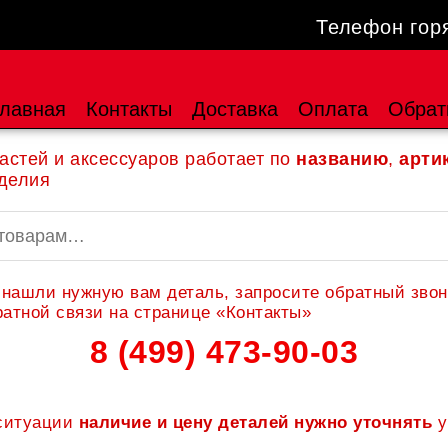
Телефон гор
лавная
Контакты
Доставка
Оплата
Обрат
астей и аксессуаров работает по
названию
,
арти
делия
 нашли нужную вам деталь, запросите обратный звон
атной связи на странице «Контакты»
8 (499) 473-90-03
 ситуации
наличие и цену деталей нужно уточнять
у