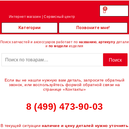
Перейти
к
0
Cart
0.00
₽
содержимому
Интернет магазин | Сервисный центр
Категории
Позвоните мне!
Поиск запчастей и аксессуаров работает по
названию
,
артикулу
детали
и
по модели
изделия
Искать:
Поиск
Если вы не нашли нужную вам деталь, запросите обратный
звонок, или воспользуйтесь формой обратной связи на
странице «Контакты»
8 (499) 473-90-03
В текущей ситуации
наличие и цену деталей нужно уточнять