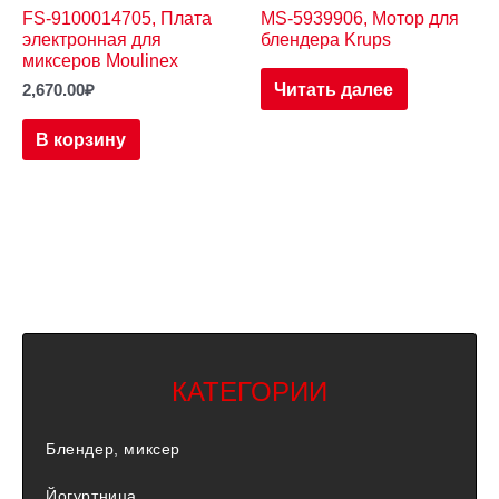
FS-9100014705, Плата
MS-5939906, Мотор для
электронная для
блендера Krups
миксеров Moulinex
Читать далее
2,670.00
₽
В корзину
КАТЕГОРИИ
Блендер, миксер
Йогуртница