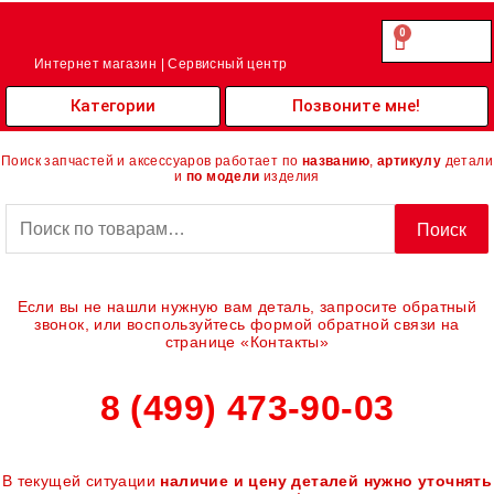
Перейти
к
0
Cart
0.00
₽
содержимому
Интернет магазин | Сервисный центр
Категории
Позвоните мне!
Поиск запчастей и аксессуаров работает по
названию
,
артикулу
детали
и
по модели
изделия
Искать:
Поиск
Если вы не нашли нужную вам деталь, запросите обратный
звонок, или воспользуйтесь формой обратной связи на
странице «Контакты»
8 (499) 473-90-03
В текущей ситуации
наличие и цену деталей нужно уточнять