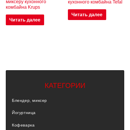
миксеру кухонного
кухонного комбайна Tefal
комбайна Krups
Читать далее
Читать далее
КАТЕГОРИИ
Блендер, миксер
Йогуртница
Кофеварка