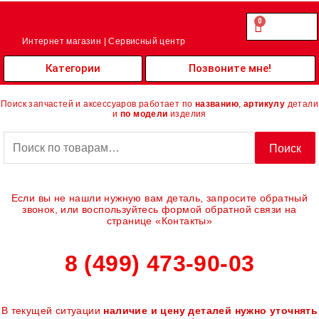
Перейти
к
0
Cart
0.00
₽
содержимому
Интернет магазин | Сервисный центр
Категории
Позвоните мне!
Поиск запчастей и аксессуаров работает по
названию
,
артикулу
детали
и
по модели
изделия
Искать:
Поиск
Если вы не нашли нужную вам деталь, запросите обратный
звонок, или воспользуйтесь формой обратной связи на
странице «Контакты»
8 (499) 473-90-03
В текущей ситуации
наличие и цену деталей нужно уточнять