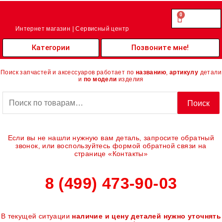
Перейти
к
0
Cart
0.00
₽
содержимому
Интернет магазин | Сервисный центр
Категории
Позвоните мне!
Поиск запчастей и аксессуаров работает по
названию
,
артикулу
детали
и
по модели
изделия
Искать:
Поиск
Если вы не нашли нужную вам деталь, запросите обратный
звонок, или воспользуйтесь формой обратной связи на
странице «Контакты»
8 (499) 473-90-03
В текущей ситуации
наличие и цену деталей нужно уточнять