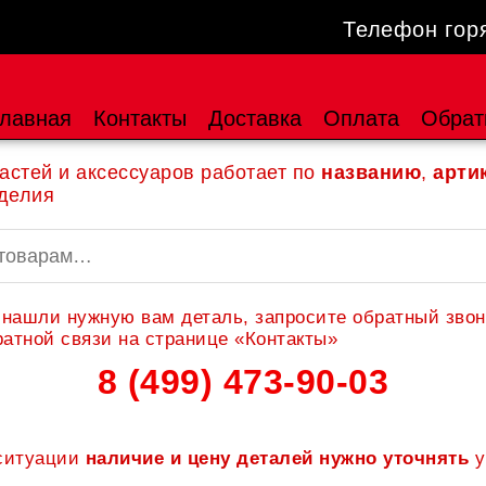
Телефон гор
лавная
Контакты
Доставка
Оплата
Обрат
астей и аксессуаров работает по
названию
,
арти
делия
 нашли нужную вам деталь, запросите обратный звон
атной связи на странице «Контакты»
8 (499) 473-90-03
 ситуации
наличие и цену деталей нужно уточнять
у