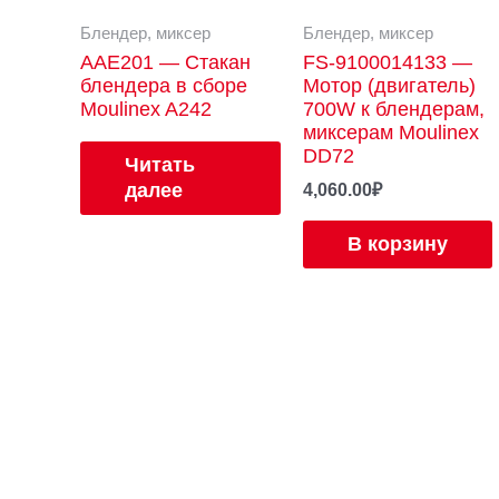
Блендер, миксер
Блендер, миксер
AAE201 — Стакан
FS-9100014133 —
блендера в сборе
Мотор (двигатель)
Moulinex A242
700W к блендерам,
миксерам Moulinex
DD72
Читать
далее
4,060.00
₽
В корзину