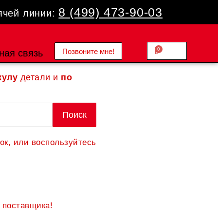
8 (499) 473-90-03
ячей линии:
0
Позвоните мне!
Cart
ная связь
0.00
₽
кулу
детали и
по
Поиск
ок, или воспользуйтесь
 поставщика!