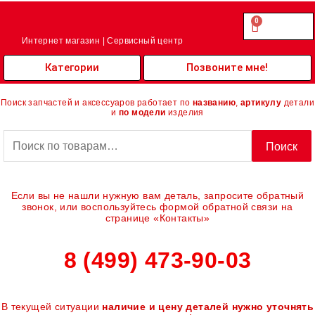
Перейти
к
0
Cart
0.00
₽
содержимому
Интернет магазин | Сервисный центр
Категории
Позвоните мне!
Поиск запчастей и аксессуаров работает по
названию
,
артикулу
детали
и
по модели
изделия
Искать:
Поиск
Если вы не нашли нужную вам деталь, запросите обратный
звонок, или воспользуйтесь формой обратной связи на
странице «Контакты»
8 (499) 473-90-03
В текущей ситуации
наличие и цену деталей нужно уточнять