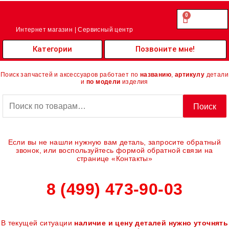
Перейти
к
0
Cart
0.00
₽
содержимому
Интернет магазин | Сервисный центр
Категории
Позвоните мне!
Поиск запчастей и аксессуаров работает по
названию
,
артикулу
детали
и
по модели
изделия
Искать:
Поиск
Если вы не нашли нужную вам деталь, запросите обратный
звонок, или воспользуйтесь формой обратной связи на
странице «Контакты»
8 (499) 473-90-03
В текущей ситуации
наличие и цену деталей нужно уточнять