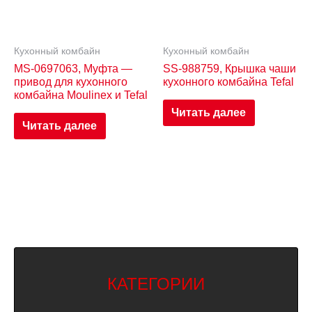
Кухонный комбайн
Кухонный комбайн
MS-0697063, Муфта —
SS-988759, Крышка чаши
привод для кухонного
кухонного комбайна Tefal
комбайна Moulinex и Tefal
Читать далее
Читать далее
КАТЕГОРИИ