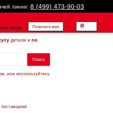
8 (499) 473-90-03
ячей линии:
0
Позвоните мне!
Cart
ная связь
0.00
₽
кулу
детали и
по
Поиск
ок, или воспользуйтесь
 поставщика!