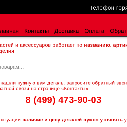
Телефон гор
лавная
Контакты
Доставка
Оплата
Обрат
астей и аксессуаров работает по
названию
,
арти
делия
 нашли нужную вам деталь, запросите обратный звон
атной связи на странице «Контакты»
8 (499) 473-90-03
 ситуации
наличие и цену деталей нужно уточнять
у