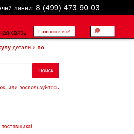
8 (499) 473-90-03
ячей линии:
0
Позвоните мне!
Cart
ная связь
0.00
₽
кулу
детали и
по
Поиск
ок, или воспользуйтесь
 поставщика!