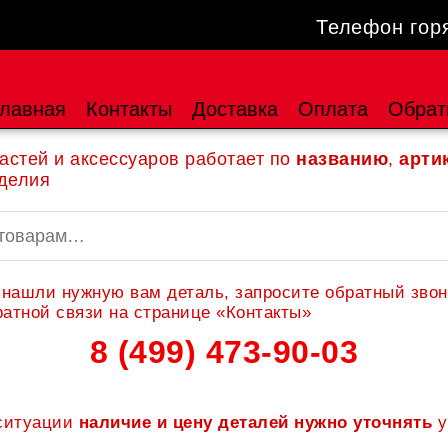
Телефон гор
лавная
Контакты
Доставка
Оплата
Обрат
астей и аксессуаров работает по
названию
,
арти
делия
 нашли нужную вам деталь, запросите обратный звон
атной связи на странице «Контакты»
8 (499) 473-90-03
 ситуации
наличие и цену деталей нужно уточнять
у