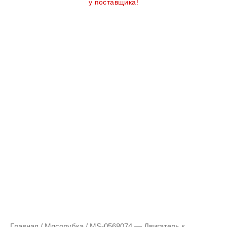
у поставщика!
Главная
/
Мясорубка
/ MS-0568074 — Двигатель к