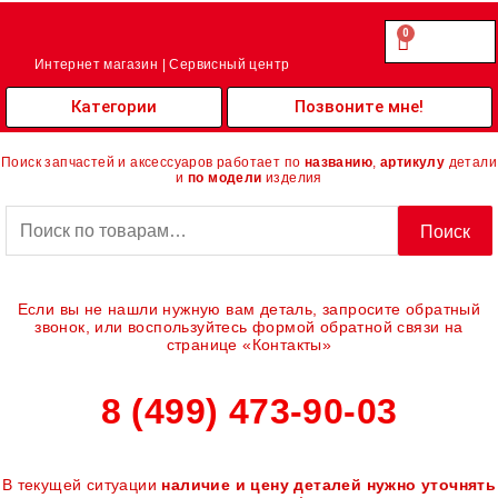
Перейти
к
0
Cart
0.00
₽
содержимому
Интернет магазин | Сервисный центр
Категории
Позвоните мне!
Поиск запчастей и аксессуаров работает по
названию
,
артикулу
детали
и
по модели
изделия
Искать:
Поиск
Если вы не нашли нужную вам деталь, запросите обратный
звонок, или воспользуйтесь формой обратной связи на
странице «Контакты»
8 (499) 473-90-03
В текущей ситуации
наличие и цену деталей нужно уточнять