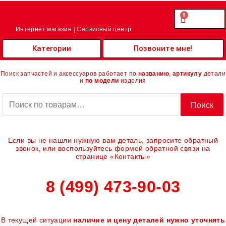
Перейти
к
0
Cart
0.00
₽
содержимому
Интернет магазин | Сервисный центр
Категории
Позвоните мне!
Поиск запчастей и аксессуаров работает по
названию
,
артикулу
детали
и
по модели
изделия
Искать:
Поиск
Если вы не нашли нужную вам деталь, запросите обратный
звонок, или воспользуйтесь формой обратной связи на
странице «Контакты»
8 (499) 473-90-03
В текущей ситуации
наличие и цену деталей нужно уточнять