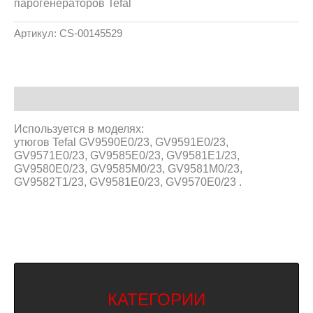
парогенераторов Tefal
Артикул:
CS-00145529
Описание
Используется в моделях:
утюгов Tefal GV9590E0/23, GV9591E0/23,
GV9571E0/23, GV9585E0/23, GV9581E1/23,
GV9580E0/23, GV9585M0/23, GV9581M0/23,
GV9582T1/23, GV9581E0/23, GV9570E0/23 .
КАТЕГОРИИ