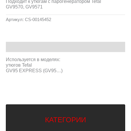
Подходит к утюгам с парогенератором Tefal
GV9570, GV9571
Артикул:
CS-00145452
Описание
Используется в моделях:
утюгов Tefal
GV95 EXPRESS (GV95…)
КАТЕГОРИИ