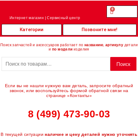
Перейти
к
0
Cart
0.00
₽
содержимому
Интернет магазин | Сервисный центр
Категории
Позвоните мне!
Поиск запчастей и аксессуаров работает по
названию
,
артикулу
детали
и
по модели
изделия
Искать:
Поиск
Если вы не нашли нужную вам деталь, запросите обратный
звонок, или воспользуйтесь формой обратной связи на
странице «Контакты»
8 (499) 473-90-03
В текущей ситуации
наличие и цену деталей нужно уточнять