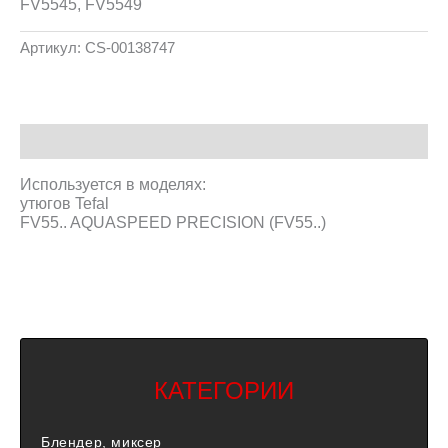
FV5545, FV5549
Артикул:
CS-00138747
Описание
Используется в моделях:
утюгов Tefal
FV55.. AQUASPEED PRECISION (FV55..)
КАТЕГОРИИ
Блендер, миксер